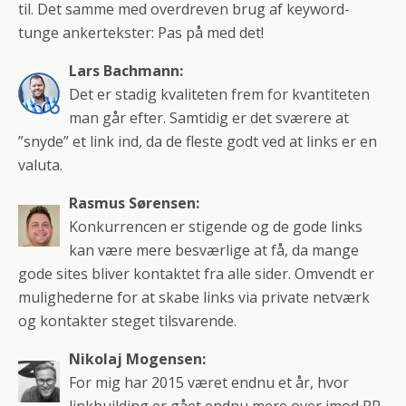
til. Det samme med overdreven brug af keyword-
tunge ankertekster: Pas på med det!
Lars Bachmann:
Det er stadig kvaliteten frem for kvantiteten
man går efter. Samtidig er det sværere at
”snyde” et link ind, da de fleste godt ved at links er en
valuta.
Rasmus Sørensen:
Konkurrencen er stigende og de gode links
kan være mere besværlige at få, da mange
gode sites bliver kontaktet fra alle sider. Omvendt er
mulighederne for at skabe links via private netværk
og kontakter steget tilsvarende.
Nikolaj Mogensen:
For mig har 2015 været endnu et år, hvor
linkbuilding er gået endnu mere over imod PR