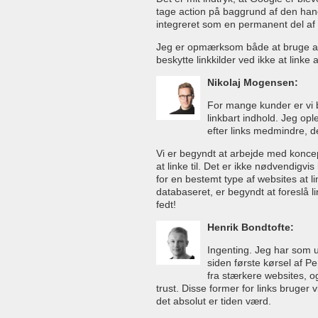
tage action på baggrund af den handlin
integreret som en permanent del af
Jeg er opmærksom både at bruge agg
beskytte linkkilder ved ikke at linke 
Nikolaj Mogensen:
For mange kunder er vi b
linkbart indhold. Jeg opl
efter links medmindre, der
Vi er begyndt at arbejde med koncep
at linke til. Det er ikke nødvendigvi
for en bestemt type af websites at li
databaseret, er begyndt at foreslå l
fedt!
Henrik Bondtofte:
Ingenting. Jeg har som ud
siden første kørsel af Pe
fra stærkere websites, o
trust. Disse former for links bruger 
det absolut er tiden værd.