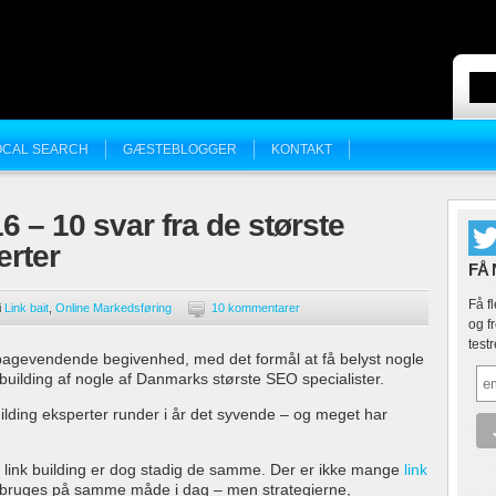
OCAL SEARCH
GÆSTEBLOGGER
KONTAKT
6 – 10 svar fra de største
rter
FÅ
Få fl
i
Link bait
,
Online Markedsføring
10 kommentarer
og f
test
ilbagevendende begivenhed, med det formål at få belyst nogle
building af nogle af Danmarks største SEO specialister.
uilding eksperter runder i år det syvende – og meget har
 link building er dog stadig de samme. Der er ikke mange
link
 bruges på samme måde i dag – men strategierne,