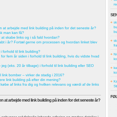
re
SE
sk
bu
 at arbejde med link building på inden for det seneste år?
bu
ink man kan få?
l at skabe links og i så fald hvordan?
sk
kabt i år? Fortæl gerne om processen og hvordan linket blev
fr
 forhold til link building?
Ni
or fem år siden i forhold til link building, hvis du vidste hvad
ko
 jeg (eks. 20 år tilbage) i forhold til link building eller SEO
ka
ko
l link bomber – virker de stadig i 2016?
re link building på efter din mening?
Ka
købe af links fra dig og hvilken relevans og værdi af de links
St
FØ
n at arbejde med link building på inden for det seneste år?