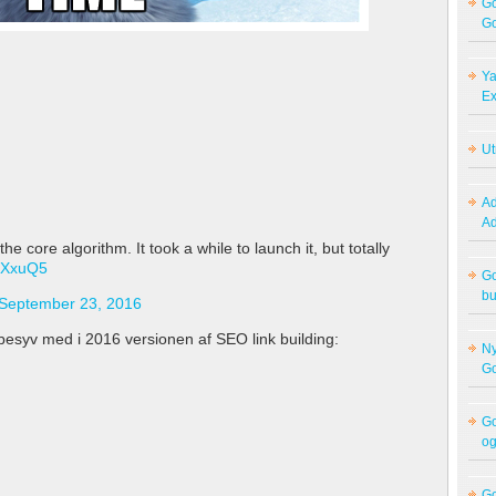
Go
Go
Ya
Ex
Ut
Ad
A
e core algorithm. It took a while to launch it, but totally
M8XxuQ5
Go
bu
September 23, 2016
esyv med i 2016 versionen af SEO link building:
Ny
Go
Go
og
Go