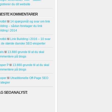
gistrerer du dit website
NESTE KOMMENTARER
rotbil
til
14 spørgsmål og svar om link
ilding – sådan foretager du link
ilding i 2014
rotbil
til
Link Building i 2016 – 10 svar
a de største danske SEO eksperter
els
til
13.880 grunde til at du skal
mmentere på blogs
sper P
til
13.880 grunde til at du skal
mmentere på blogs
sper
til
Utraditionelle Off-Page SEO
rategier
LG SEOANALYST: