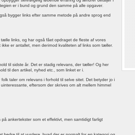
i opbygger selvfølgelig løbende erfaring og ændrer detaljer i
ategien er i bund og grund den samme på alle opgaver.
u også bygger links efter samme metode på andre sprog end
 tælle links, og har også fået opdraget de fleste af vores
et ikke er antallet, men derimod kvaliteten af links som tæller.
old til sidste år. Det er stadig relevans, der tæller! Og her
ld til den artikel, nyhed etc., som linket er i.
olk taler om relevans i forhold til selve sitet. Det betyder jo i
ke uinteressante, eftersom der skrives om alt mellem himmel
å ankertekster som et effektivt, men samtidigt farligt
et bedre til at vurdere, hvad der er normalt for en kategori og