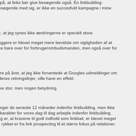
på, at links bør give besøgende også. En linkbuilding-
esøgende med sig, er ikke en succesfuld kampagne i mine
e, at jeg synes ikke ændringerne er specielt store.
loggere er blevet meget mere bevidste om vigtigheden af at
Ikke bare over for forbrugerombudsmanden, men også over for
igere på året, at jeg ikke forventede at Googles udmeldinger om
es retningslinjer, ville have en effekt.
Ikke stor, men nogen betydning.
ger de seneste 12 måneder indenfor linkbuilding, men ikke
karakter for vores dag til dag arbejde indenfor linkbuilding.
 er, at kravene til godt indhold som linkbait, er blevet meget
 rykket er fra link prospecting til et større fokus på relationer.