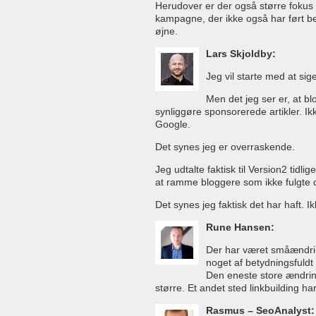
Herudover er der også større fokus 
kampagne, der ikke også har ført b
øjne.
Lars Skjoldby:
Jeg vil starte med at sig
Men det jeg ser er, at b
synliggøre sponsorerede artikler. 
Google.
Det synes jeg er overraskende.
Jeg udtalte faktisk til Version2 tidl
at ramme bloggere som ikke fulgte der
Det synes jeg faktisk det har haft. 
Rune Hansen:
Der har været småændrin
noget af betydningsfuldt 
Den eneste store ændring
større. Et andet sted linkbuilding har
Rasmus – SeoAnalyst: