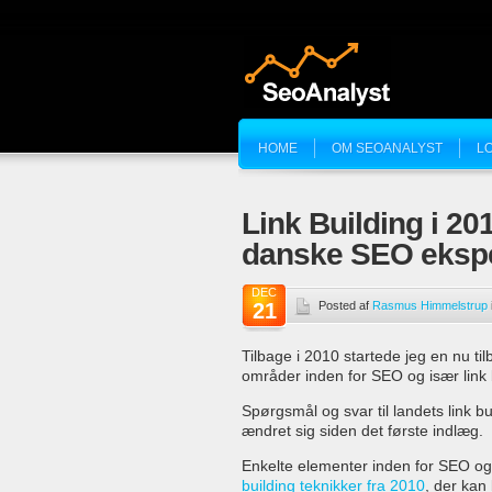
HOME
OM SEOANALYST
L
Link Building i 201
danske SEO ekspe
DEC
21
Posted af
Rasmus Himmelstrup
Tilbage i 2010 startede jeg en nu t
områder inden for SEO og især link 
Spørgsmål og svar til landets link b
ændret sig siden det første indlæg.
Enkelte elementer inden for SEO og
building teknikker fra 2010
, der kan