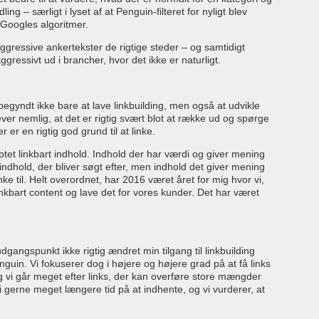
g – særligt i lyset af at Penguin-filteret for nyligt blev
 Googles algoritmer.
ressive ankertekster de rigtige steder – og samtidigt
aggressivt ud i brancher, hvor det ikke er naturligt.
egyndt ikke bare at lave linkbuilding, men også at udvikle
ever nemlig, at det er rigtig svært blot at række ud og spørge
 er en rigtig god grund til at linke.
tet linkbart indhold. Indhold der har værdi og giver mening
s indhold, der bliver søgt efter, men indhold det giver mening
nke til. Helt overordnet, har 2016 været året for mig hvor vi,
inkbart content og lave det for vores kunder. Det har været
gangspunkt ikke rigtig ændret min tilgang til linkbuilding
nguin. Vi fokuserer dog i højere og højere grad på at få links
g vi går meget efter links, der kan overføre store mængder
vi gerne meget længere tid på at indhente, og vi vurderer, at