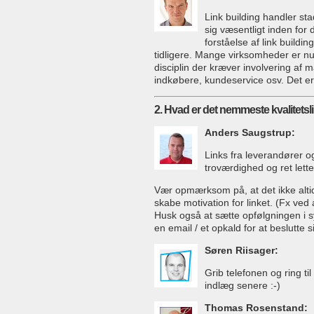
Link building handler st
sig væsentligt inden for
forståelse af link build
tidligere. Mange virksomheder er nu kl
disciplin der kræver involvering af m
indkøbere, kundeservice osv. Det er 
2. Hvad er det nemmeste kvalitets
Anders Saugstrup:
Links fra leverandører o
troværdighed og ret lette 
Vær opmærksom på, at det ikke alti
skabe motivation for linket. (Fx ve
Husk også at sætte opfølgningen i 
en email / et opkald for at beslutte si
Søren Riisager:
Grib telefonen og ring ti
indlæg senere :-)
Thomas Rosenstand: