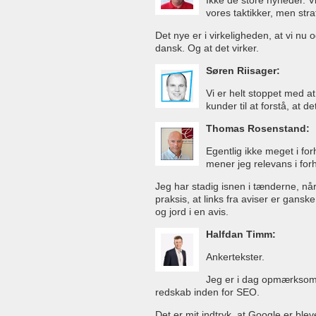
Ikke de store nyheder. V
vores taktikker, men str
Det nye er i virkeligheden, at vi n
dansk. Og at det virker.
Søren Riisager:
Vi er helt stoppet med at
kunder til at forstå, at d
Thomas Rosenstand:
Egentlig ikke meget i forh
mener jeg relevans i forho
Jeg har stadig isnen i tænderne, når f
praksis, at links fra aviser er gans
og jord i en avis.
Halfdan Timm:
Ankertekster.
Jeg er i dag opmærksom p
redskab inden for SEO.
Det er mit indtryk, at Google er blev