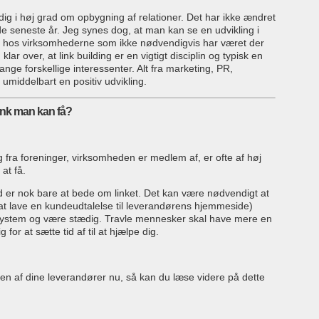
adig i høj grad om opbygning af relationer. Det har ikke ændret
 de seneste år. Jeg synes dog, at man kan se en udvikling i
ing hos virksomhederne som ikke nødvendigvis har været der
ar over, at link building er en vigtigt disciplin og typisk en
ange forskellige interessenter. Alt fra marketing, PR,
umiddelbart en positiv udvikling.
link man kan få?
g fra foreninger, virksomheden er medlem af, er ofte af høj
at få.
d er nok bare at bede om linket. Det kan være nødvendigt at
d at lave en kundeudtalelse til leverandørens hjemmeside)
system og være stædig. Travle mennesker skal have mere en
g for at sætte tid af til at hjælpe dig.
l en af dine leverandører nu, så kan du læse videre på dette