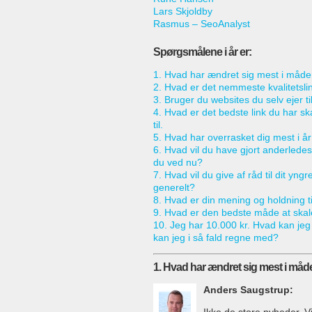
Lars Skjoldby
Rasmus – SeoAnalyst
Spørgsmålene i år er:
1. Hvad har ændret sig mest i måden
2. Hvad er det nemmeste kvalitetsl
3. Bruger du websites du selv ejer ti
4. Hvad er det bedste link du har s
til.
5. Hvad har overrasket dig mest i år i
6. Hvad vil du have gjort anderledes f
du ved nu?
7. Hvad vil du give af råd til dit yngre
generelt?
8. Hvad er din mening og holdning ti
9. Hvad er den bedste måde at skale
10. Jeg har 10.000 kr. Hvad kan jeg 
kan jeg i så fald regne med?
1. Hvad har ændret sig mest i måde
Anders Saugstrup: