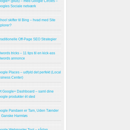
ogle+ (plus) – med Google Circles –
ogles Sociale netværk
hoo! skifter til Bing – hvad med Site
plorer?
raditionelle Off-Page SEO Strategier
words tricks – 11 tips til en kick-ass
dwords annonce
ogle Places – udfyld det perfekt (Local
siness Center)
t Google+ Dashboard – saml dine
ogle produkter ét sted
ogle Pandaen er Tam, Uden Tænder
 Ganske Harmløs
ogle Webmaster Tool – sådan