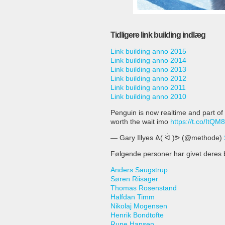
Tidligere link building indlæg
Link building anno 2015
Link building anno 2014
Link building anno 2013
Link building anno 2012
Link building anno 2011
Link building anno 2010
Penguin is now realtime and part of th
worth the wait imo
https://t.co/ItQ
— Gary Illyes ᕕ( ᐛ )ᕗ (@methode)
Følgende personer har givet deres b
Anders Saugstrup
Søren Riisager
Thomas Rosenstand
Halfdan Timm
Nikolaj Mogensen
Henrik Bondtofte
Rune Hansen