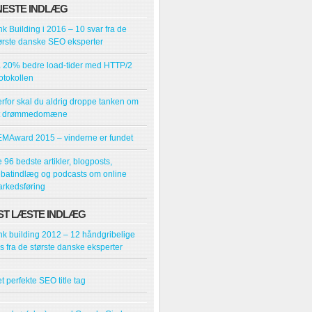
NESTE INDLÆG
nk Building i 2016 – 10 svar fra de
ørste danske SEO eksperter
 20% bedre load-tider med HTTP/2
otokollen
rfor skal du aldrig droppe tanken om
it drømmedomæne
MAward 2015 – vinderne er fundet
 96 bedste artikler, blogposts,
batindlæg og podcasts om online
rkedsføring
ST LÆSTE INDLÆG
nk building 2012 – 12 håndgribelige
ps fra de største danske eksperter
t perfekte SEO title tag