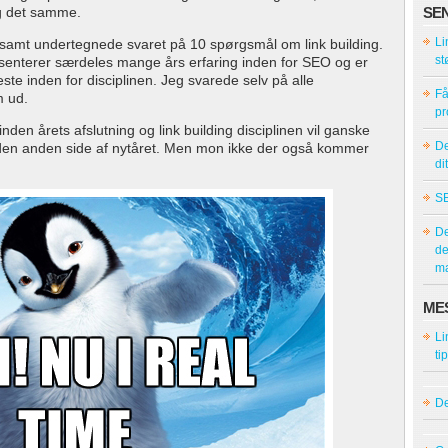
ig det samme.
SE
Li
r samt undertegnede svaret på 10 spørgsmål om link building.
st
enterer særdeles mange års erfaring inden for SEO og er
ste inden for disciplinen. Jeg svarede selv på alle
Få
m ud.
pr
en årets afslutning og link building disciplinen vil ganske
De
 den anden side af nytåret. Men mon ikke der også kommer
d
SE
De
de
ma
ME
Li
ti
De