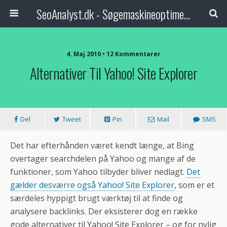
SeoAnalyst.dk - Søgemaskineoptimering med analytisk tilgang
4. Maj 2010 • 12 Kommentarer
Alternativer Til Yahoo! Site Explorer
Del
Tweet
Pin
Mail
SMS
Det har efterhånden været kendt længe, at Bing
overtager searchdelen på Yahoo og mange af de
funktioner, som Yahoo tilbyder bliver nedlagt.
Det
gælder desværre også Yahoo! Site Explorer
, som er et
særdeles hyppigt brugt værktøj til at finde og
analysere backlinks. Der eksisterer dog en række
gode alternativer til Yahoo! Site Explorer – og for nylig